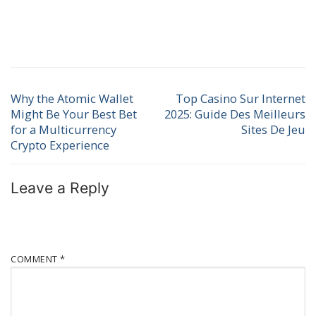
offres en toute confiance, tout en évitant les pièges des
sites peu sérieux.
Post
PREVIOUS
NEXT
navigation
Why the Atomic Wallet
Top Casino Sur Internet
Previous
Next
Might Be Your Best Bet
2025: Guide Des Meilleurs
post:
post:
for a Multicurrency
Sites De Jeu
Crypto Experience
Leave a Reply
Your email address will not be published.
Required fields are
marked
*
COMMENT
*